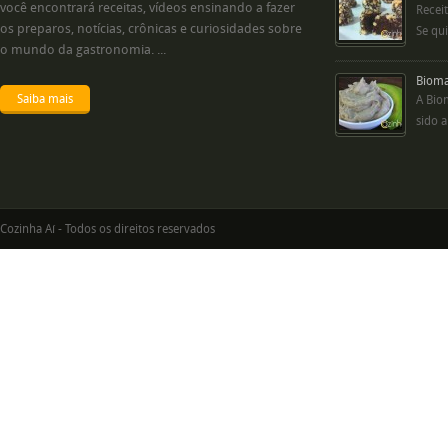
você encontrará receitas, vídeos ensinando a fazer
Recei
os preparos, notícias, crônicas e curiosidades sobre
Se qui
o mundo da gastronomia. ...
Bioma
Saiba mais
A Bio
sido a
Cozinha Aí - Todos os direitos reservados