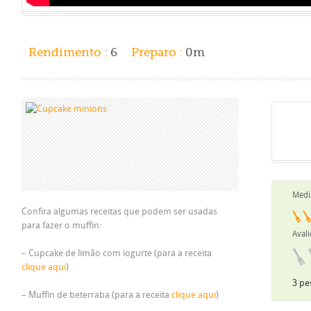
Rendimento :
6
Preparo :
0m
Médi
Confira algumas receitas que podem ser usadas
para fazer o muffin:
Avali
– Cupcake de limão com iogurte (para a receita
clique aqui
)
3 pe
– Muffin de beterraba (para a receita
clique aqui
)